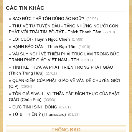
CÁC TIN KHÁC
»
SAO ĐỨC THẾ TÔN DÙNG ÁC NGỮ?
(29/03)
»
THƯ VỀ TỪ TUYẾN ĐẦU - TẶNG NHỮNG NGƯỜI CON
PHẬT VỚI TRÁI TIM BỒ-TÁT - Thích Thanh Tâm
(27/10)
»
LỜI CUỐI - Huỳnh Ngọc Chiến
(17/09)
»
HẠNH BÁO OÁN - Thích Đạo Tâm
(14/10)
»
VÀI SUY NGHĨ VỀ THIỀN PHÁI TRÚC LÂM TRONG BỨC
TRANH PHẬT GIÁO VIỆT NAM - TTH
(06/12)
»
TÍNH KẾ THỪA VÀ PHÁT TRIỂN TRONG PHẬT GIÁO
(Thích Trung Hữu)
(27/11)
»
QUAN ĐIỂM CỦA PHẬT GIÁO VỀ VẤN ĐỀ CHUYỂN GIỚI
(C.P)
(20/04)
»
TÔN GIẢ SĪVALI - VỊ “THẦN TÀI” ĐÍCH THỰC CỦA PHẬT
GIÁO (Chúc Phú)
(03/03)
»
CỰC TỊNH SINH ĐỘNG
(09/01)
»
TỪ BI THIỆN Ý (Thanissaro)
(01/12)
THÔNG BÁO