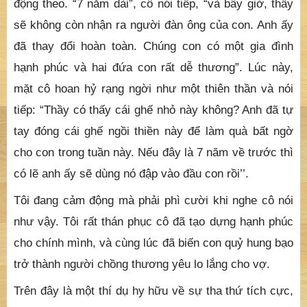
động theo. “7 năm dài”, cô nói tiếp, “và bây giờ, thầy
sẽ không còn nhận ra người đàn ông của con. Anh ấy
đã thay đổi hoàn toàn. Chúng con có một gia đình
hạnh phúc và hai đứa con rất dễ thương”. Lúc này,
mặt cô hoan hỷ rạng ngời như một thiên thần và nói
tiếp: “Thầy có thấy cái ghế nhỏ này không? Anh đã tự
tay đóng cái ghế ngồi thiền này để làm quà bất ngờ
cho con trong tuần này. Nếu đây là 7 năm về trước thì
có lẽ anh ấy sẽ dùng nó đập vào đầu con rồi’’.
Tôi đang cảm động mà phải phì cười khi nghe cô nói
như vậy. Tôi rất thán phục cô đã tạo dựng hạnh phúc
cho chính mình, và cùng lúc đã biến con quỷ hung bạo
trở thành người chồng thương yêu lo lắng cho vợ.
Trên đây là một thí dụ hy hữu về sự tha thứ tích cực,