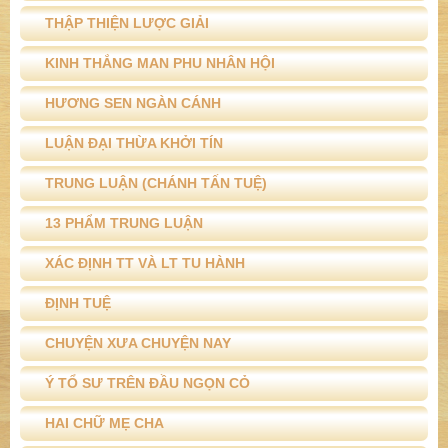
THẬP THIỆN LƯỢC GIẢI
KINH THẮNG MAN PHU NHÂN HỘI
HƯƠNG SEN NGÀN CÁNH
LUẬN ĐẠI THỪA KHỞI TÍN
TRUNG LUẬN (CHÁNH TẤN TUỆ)
13 PHẨM TRUNG LUẬN
XÁC ĐỊNH TT VÀ LT TU HÀNH
ĐỊNH TUỆ
CHUYỆN XƯA CHUYỆN NAY
Ý TỔ SƯ TRÊN ĐẦU NGỌN CỎ
HAI CHỮ MẸ CHA