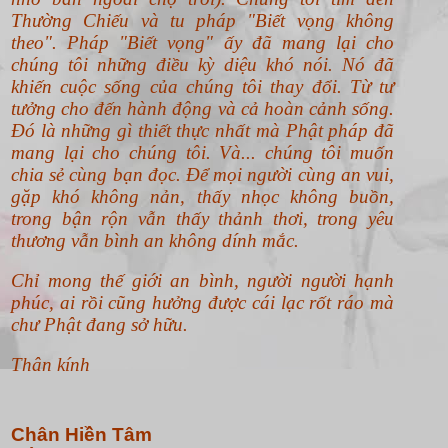
Thường Chiếu và tu pháp "Biết vọng không
theo".
Pháp "Biết vọng" ấy đã mang lại cho
chúng tôi những điều kỳ diệu khó nói. Nó đã
khiến cuộc sống của chúng tôi thay đổi. Từ tư
tưởng cho đến hành động và cả hoàn cảnh sống.
Đó là những gì thiết thực nhất mà Phật pháp đã
mang lại cho chúng tôi. Và... chúng tôi muốn
chia sẻ cùng bạn đọc. Để mọi người cùng an vui,
gặp khó không nản, thấy nhọc không buồn,
trong bận rộn vẫn thấy thảnh thơi, trong yêu
thương vẫn bình an không dính mắc.
Chỉ mong thế giới an bình, người người hạnh
phúc, ai rồi cũng hưởng được cái lạc rốt ráo mà
chư Phật đang sở hữu.
Thân kính
Chân Hiền Tâm