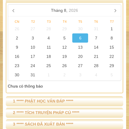
Tháng 8,
2026
CN
T2
T3
T4
T5
T6
T7
26
27
28
29
30
31
1
2
3
4
5
6
7
8
9
10
11
12
13
14
15
16
17
18
19
20
21
22
23
24
25
26
27
28
29
30
31
1
2
3
4
5
Chưa có thông báo
1 ***** PHẬT HỌC VẤN ĐÁP *****
2 ***** TÍCH TRUYỆN PHÁP CÚ *****
3 ***** SÁCH ĐÃ XUẤT BẢN *****