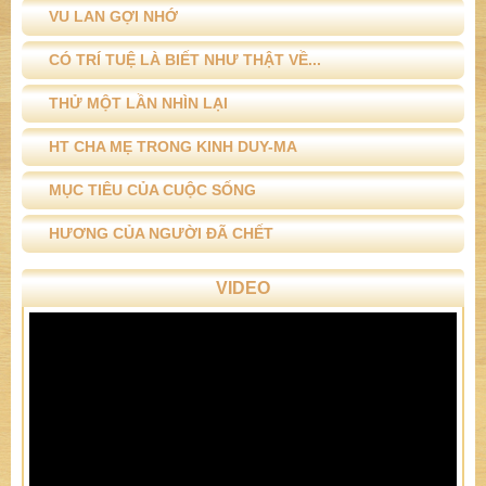
VU LAN GỢI NHỚ
CÓ TRÍ TUỆ LÀ BIẾT NHƯ THẬT VỀ...
THỬ MỘT LẦN NHÌN LẠI
HT CHA MẸ TRONG KINH DUY-MA
MỤC TIÊU CỦA CUỘC SỐNG
HƯƠNG CỦA NGƯỜI ĐÃ CHẾT
VIDEO