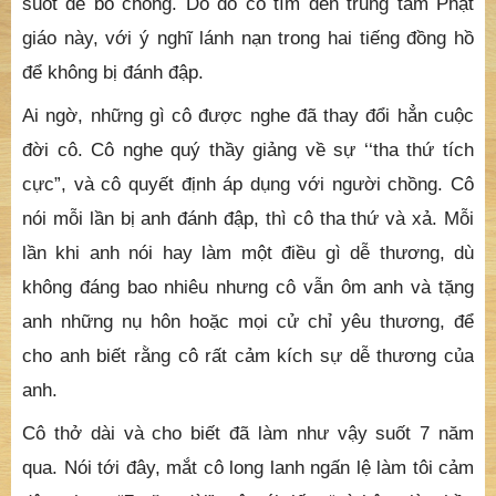
suốt để bỏ chồng. Do đó cô tìm đến trung tâm Phật
giáo này, với ý nghĩ lánh nạn trong hai tiếng đồng hồ
để không bị đánh đập.
Ai ngờ, những gì cô được nghe đã thay đổi hẳn cuộc
đời cô. Cô nghe quý thầy giảng về sự ‘‘tha thứ tích
cực”, và cô quyết định áp dụng với người chồng. Cô
nói mỗi lần bị anh đánh đập, thì cô tha thứ và xả. Mỗi
lần khi anh nói hay làm một điều gì dễ thương, dù
không đáng bao nhiêu nhưng cô vẫn ôm anh và tặng
anh những nụ hôn hoặc mọi cử chỉ yêu thương, để
cho anh biết rằng cô rất cảm kích sự dễ thương của
anh.
Cô thở dài và cho biết đã làm như vậy suốt 7 năm
qua. Nói tới đây, mắt cô long lanh ngấn lệ làm tôi cảm