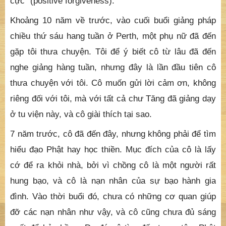
cực” (positive forgiveness).
Khoảng 10 năm về trước, vào cuối buổi giảng pháp
chiều thứ sáu hang tuần ở Perth, một phụ nữ đã đến
gặp tôi thưa chuyện. Tôi để ý biết cô từ lâu đã đến
nghe giảng hàng tuần, nhưng đây là lần đầu tiên cô
thưa chuyện với tôi. Cô muốn gửi lời cảm ơn, không
riêng đối với tôi, mà với tất cả chư Tăng đã giảng dạy
ở tu viện này, và cô giài thích tại sao.
7 năm trước, cô đã đến đây, nhưng không phải để tìm
hiểu đạo Phật hay học thiền. Mục đích của cô là lấy
cớ để ra khỏi nhà, bởi vì chồng cô là một người rất
hung bạo, và cô là nạn nhân của sự bạo hành gia
đình. Vào thời buổi đó, chưa có những cơ quan giúp
đỡ các nạn nhân như vậy, và cô cũng chưa đủ sáng