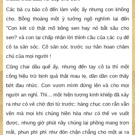
có tăng mà không giảm. Từ ông Hồng Trí, người thị
giả, đến mọi người họ chỉ than khóc, kêu om, người
Thượng giỏi thuốc cũng đành vô phương. Trong ba
hôm đó, lúc nào cô gái họ Trầm cũng núp sau vách
động vừa khóc vừa cầu nguyện, nhìn mọi người làm
thuốc, thoa dầu, hơ bóp cho con.
Các bà cụ bảo cô đến làm việc ấy nhưng con không
cho. Bỗng thoáng một ý tưởng ngộ nghĩnh lại đến
"Con két có thật mổ bông sen hay nó bắt sâu cho
sen? và con lại chấp nhận lời thỉnh cầu của các cụ để
cô ta săn sóc. Cô săn sóc trước sự hân hoan chăm
chú của mọi người !
Cũng chai dầu quế ấy, nhưng đến tay cô ta thì một
công hiệu trừ bịnh quả thật mau lẹ, dần dần con thấy