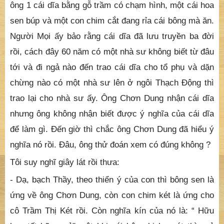
trước.
Tôi cúi đầu lạy Thầy, định ra khỏi phòng thì Thầy lại
bảo :
- À, còn điều này mới lạ. Đệ tử của ông thuật lại cho
Thầy biết rằng hồi đầu ông mới lên thì trong làng sắc
tộc cho một người đại diện biết tiếng Việt ra trao cho
ông 1 cái dĩa bằng gỗ trầm có chạm hình, một cái hoa
sen búp và một con chim cắt đang rỉa cái bông mà ăn.
Người Mọi ấy bảo rằng cái dĩa đã lưu truyền ba đời
rồi, cách đây 60 năm có một nhà sư không biết từ đâu
tới và đi ngả nào đến trao cái dĩa cho tổ phụ và dặn
chừng nào có một nhà sư lên ở ngôi Thạch Động thì
trao lại cho nhà sư ấy. Ông Chơn Dung nhận cái dĩa
nhưng ông không nhận biết được ý nghĩa của cái dĩa
để làm gì. Đến giờ thì chắc ông Chơn Dung đã hiểu ý