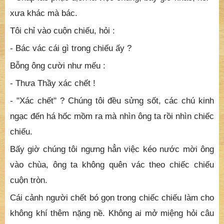
Người ấy hơi tỏ vẻ kinh ngạc, nhưng rồi lại vui vẻ đến
chào tôi và hỏi:
- Chào Thầy Thủ, bộ hết người sao Thầy đi làm việc
chung với chúng thế ?
Tôi nhảy xuống thành giếng xá ông rồi cười đáp :
- Chấp lao phục dịch là việc chung, bây giờ khác, hồi
xưa khác mà bác.
Tôi chỉ vào cuộn chiếu, hỏi :
- Bác vác cái gì trong chiếu ấy ?
Bỗng ông cười như mếu :
- Thưa Thầy xác chết !
- "Xác chết" ? Chúng tôi đều sửng sốt, các chú kinh
ngạc đến há hốc mồm ra mà nhìn ông ta rồi nhìn chiếc