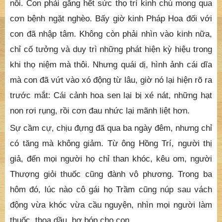
Cô gặp trên thân cây một cái nấm nở to như bàn tay
sè, mùi của nấm rất thơm, ngâm trong nước muối
không thay đổi màu nước, chứng tỏ nấm rất hiền và
ăn được. Thế là họ hấp chung với rau cho con. Sau
khi ăn xong độ ba giờ thì con phát bệnh, tứ chi đau
nhức, mồ hôi vã ra, mắt như mờ hẳn không sao chịu
nỗi. Con phải gắng hết sức thọ trì kinh chú mong qua
cơn bệnh ngặt nghèo. Bấy giờ kinh Pháp Hoa đối với
con đã nhập tâm. Không còn phải nhìn vào kinh nữa,
chỉ cố tưởng và duy trì những phát hiện kỳ hiệu trong
khi thọ niệm mà thôi. Nhưng quái dị, hình ảnh cái dĩa
mà con đã vứt vào xó động từ lâu, giờ nó lại hiện rõ ra
trước mắt: Cái cảnh hoa sen lại bị xé nát, những hạt
non rơi rụng, rồi cơn đau nhức lại mãnh liệt hơn.
Sự cầm cự, chịu đựng đã qua ba ngày đêm, nhưng chỉ