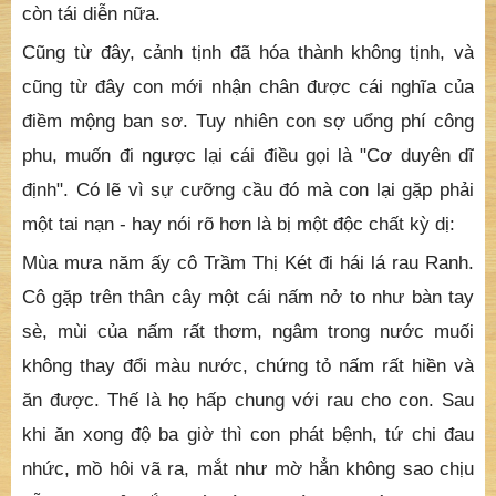
nổi một thân cây to như nắm tay và cao hàng ba, bốn
thước. Họ vung mạnh đủ sức ngã lăn 8,9 người chung
quanh. Ấy thế mà họ thấy con là quỳ lạy như đứa trẻ
ngoan sợ trị tội. Con đâu có biết chữa điên, con chỉ vì
lòng thương đem bài chú "Đại bảo quảng bát lầu cát"
mà nguyện cho họ. Rồi từ đó về sau bệnh họ không
còn tái diễn nữa.
Cũng từ đây, cảnh tịnh đã hóa thành không tịnh, và
cũng từ đây con mới nhận chân được cái nghĩa của
điềm mộng ban sơ. Tuy nhiên con sợ uổng phí công
phu, muốn đi ngược lại cái điều gọi là "Cơ duyên dĩ
định". Có lẽ vì sự cưỡng cầu đó mà con lại gặp phải
một tai nạn - hay nói rõ hơn là bị một độc chất kỳ dị:
Mùa mưa năm ấy cô Trầm Thị Két đi hái lá rau Ranh.