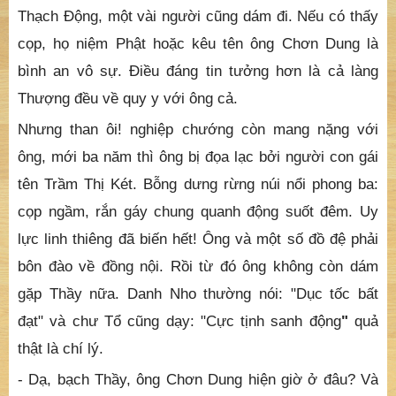
nhìn vào như tuồng để nghe kinh. Kinh dứt, chúng tản
mác hết. Trước kia núi nầy cọp rừng hung dữ, đường
núi không ai dám đi. Chỉ có làng Thượng ở đó, mỗi khi
đi phải 10 hay 20 người, dáo mác và la inh ỏi mới có
thể đem quế, gạc, nai, da cọp xuống đồng để đổi lấy
gạo muối. Ấy thế mà từ khi ông Chơn Dung về tu ở
Thạch Động, một vài người cũng dám đi. Nếu có thấy
cọp, họ niệm Phật hoặc kêu tên ông Chơn Dung là
bình an vô sự. Điều đáng tin tưởng hơn là cả làng
Thượng đều về quy y với ông cả.
Nhưng than ôi! nghiệp chướng còn mang nặng với
ông, mới ba năm thì ông bị đọa lạc bởi người con gái
tên Trầm Thị Két. Bỗng dưng rừng núi nổi phong ba:
cọp ngầm, rắn gáy chung quanh động suốt đêm. Uy