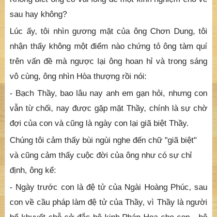
- Ông Chơn Dung, đáng lẽ câu chuyện sa đọa của ông
nên dấu đi mới phải, nhưng tôi xét thấy quãng đường
hành đạo của ông có lắm việc ly kỳ, mà trong thực tế,
thời mạt pháp ít thấy xảy ra. Vì thế, tôi muốn ông nên
vì kẻ hậu học, can đảm thuật lại những gì đã trải qua.
Không biết ông có vui lòng để một kinh nghiệm cho về
sau hay không?
Lúc ấy, tôi nhìn gương mặt của ông Chơn Dung, tôi
nhận thấy không một điểm nào chứng tỏ ông tàm quí
trên vấn đề mà ngược lại ông hoan hỉ và trong sáng
vô cùng, ông nhìn Hòa thượng rồi nói:
- Bạch Thầy, bao lâu nay anh em gạn hỏi, nhưng con
vẫn từ chối, nay được gặp mặt Thầy, chính là sự chờ
đợi của con và cũng là ngày con lại giã biệt Thầy.