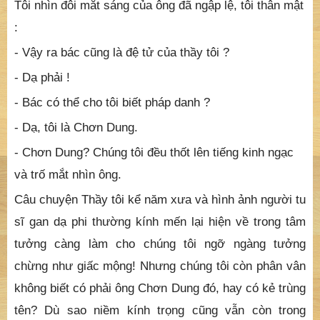
về đây trước lạy sám hối Hòa thượng, sau xin cho
con tôi một chỗ nằm và tế tự cho nó, nhưng rủi cho tôi
chẳng được gặp mặt bổn sư, vậy xin Thầy từ mẫn cho
tôi xin chỗ đất chôn nó và xin một mâm cơm rau để
cúng nó, tôi với thầy cũng nghĩa đồng sư, chắc thầy
không nỡ từ chối !
Tôi nhìn đôi mắt sáng của ông đã ngập lệ, tôi thân mật
:
- Vậy ra bác cũng là đệ tử của thầy tôi ?
- Dạ phải !
- Bác có thể cho tôi biết pháp danh ?
- Dạ, tôi là Chơn Dung.
- Chơn Dung? Chúng tôi đều thốt lên tiếng kinh ngạc
và trố mắt nhìn ông.