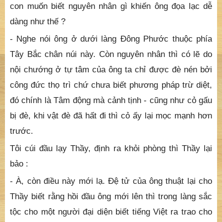
lực linh thiêng đã biến hết! Ông và một số đồ đệ phải
bôn đào về đồng nội. Rồi từ đó ông không còn dám
gặp Thầy nữa. Danh Nho thường nói: "Dục tốc bất
đạt" và chư Tổ cũng dạy: "Cực tịnh sanh động
"
quả
thật là chí lý.
- Dạ, bạch Thầy, ông Chơn Dung hiện giờ ở đâu? Và
con muốn biết nguyên nhân gì khiến ông đọa lạc dễ
dàng như thế ?
- Nghe nói ông ở dưới làng Đông Phước thuộc phía
Tây Bắc chân núi này. Còn nguyên nhân thì có lẽ do
nội chướng ở tự tâm của ông ta chỉ được đè nén bởi
công đức thọ trì chứ chưa biết phương pháp trừ diệt,
đó chính là Tâm động mà cảnh tịnh - cũng như cỏ gấu
bị đè, khi vật đè đã hất đi thì cỏ ấy lại mọc mạnh hơn