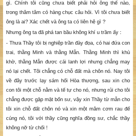
chiếu.
Bấy giờ chúng tôi ngưng hẳn việc kéo nước mời ông
vào chùa, ông ta không quên vác theo chiếc chiếu
cuộn tròn.
Cái cảnh người chết bó gọn trong chiếc chiếu làm cho
không khí thêm nặng nề. Không ai mở miệng hỏi câu
gì. Chính tôi cũng chưa biết phải hỏi ông thế nào,
trong thâm tâm có hàng chục câu hỏi. Vì tôi chưa biết
ông là ai? Xác chết và ông ta có liên hệ gì ?
Nhưng ông ta đã phá tan bầu không khí u trầm ấy :
- Thưa Thầy tôi bị nghiệp trần đày đọa, có hai đứa con
trai, thằng Minh và thằng Mẫn. Thằng Minh thì khù
khờ, thằng Mẫn được cái lanh lợi nhưng chẳng may
nó lại chết. Tôi chẳng có chỗ đất mà chôn nó. Nay tôi