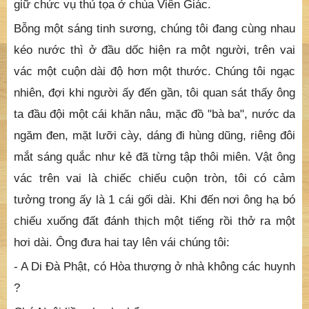
đã đoán được như vậy.
Câu chuyện trên quả đã làm cho tôi kinh sợ về cái
"khó" cho bước đường tu học của đời tôi.
Sau đó, bổn sư tôi cho tôi đi tha phương tu học một
thời gian. Trải qua 6 năm khi tôi trở về thì chiến cuộc
ở tỉnh nhà đã đến hồi khốc liệt. Tôi vâng mệnh Thầy
giữ chức vụ thủ tọa ở chùa Viên Giác.
Bỗng một sáng tinh sương, chúng tôi đang cùng nhau
kéo nước thì ở đầu dốc hiện ra một người, trên vai
vác một cuộn dài độ hơn một thước. Chúng tôi ngạc
nhiên, đợi khi người ấy đến gần, tôi quan sát thấy ông
ta đầu đội một cái khăn nâu, mặc đồ "bà ba", nước da
ngăm đen, mặt lưỡi cày, dáng đi hùng dũng, riêng đôi
mắt sáng quắc như kẻ đã từng tập thôi miên. Vật ông
vác trên vai là chiếc chiếu cuộn tròn, tôi có cảm