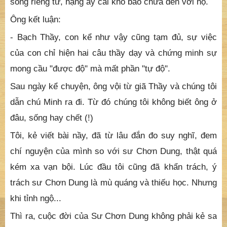
Từ đó, đời con phải chấp nhận cái khổ gian truân của
một phàm phu tục tử và chấp nhận sự khinh bỉ của
mọi người. Đời đọa lạc của người tu hành còn phải
gấp mười lần hơn kẻ thế tục. Con xin nhấn mạnh là kẻ
có thực tu hành kia. Chứ còn những người nương vào
đạo để mượn sức dây cung hầu nhảy vọt cho một nếp
sống riêng tư, hạng ấy cái khổ báo chưa đến với họ.
Ông kết luận:
- Bạch Thầy, con kể như vậy cũng tạm đủ, sự việc
của con chỉ hiện hai câu thầy dạy và chứng minh sự
mong cầu "được độ" mà mất phần "tự độ".
Sau ngày kể chuyện, ông vội từ giã Thầy và chúng tôi
dẫn chú Minh ra đi. Từ đó chúng tôi không biết ông ở
đâu, sống hay chết (!)