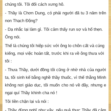
Câu chuyện Thầy tôi kể năm xưa và hình ảnh người tu
sĩ gan dạ phi thường kính mến lại hiện về trong tâm
tưởng càng làm cho chúng tôi ngỡ ngàng tưởng
chừng như giấc mộng! Nhưng chúng tôi còn phân vân
không biết có phải ông Chơn Dung đó, hay có kẻ trùng
tên? Dù sao niềm kính trọng cũng vẫn còn trong
chúng tôi. Tôi đổi cách xưng hô.
- Thầy là Chơn Dung, có phải người đã tu 3 năm trên
non Thạch Động?
- Dạ nhắc lại làm gì. Tôi cảm thấy run sợ và hổ thẹn.
Ông nói.
Thế là chúng tôi hiệp sức với ông lo chôn cất và cúng
kiếng, mọi việc hoàn tất, trước khi ra về ông thưa với
tôi :