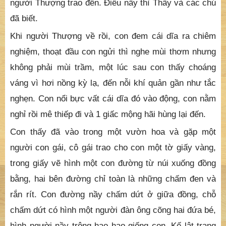
quen với chúng rồi, thì số rau chung quanh động,
chúng không bao giờ ăn đến một lá, hình như chúng
chừa lại để dành cho con vậy. Điều đó con âm thầm
thấy là một khích lệ thiêng liêng làm cho con phấn
chấn trên việc tu niệm nhiều hơn.
Một tháng sau con mới tiếp nhận cái dĩa trầm do
người Thượng trao đến. Điều nầy thì Thầy và các chú
đã biết.
Khi người Thượng về rồi, con đem cái dĩa ra chiêm
nghiệm, thoạt đầu con ngửi thì nghe mùi thơm nhưng
không phải mùi trầm, một lúc sau con thấy choáng
váng vì hơi nồng kỳ lạ, đến nỗi khí quản gần như tắc
nghẹn. Con nổi bực vất cái dĩa đó vào động, con nằm
nghỉ rồi mê thiếp đi và 1 giấc mộng hãi hùng lại đến.