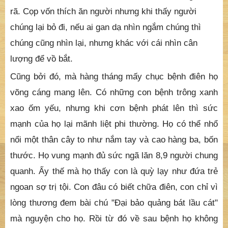
Từ đó động mối mới có Tăng chúng và tín đồ, và cũng
từ đó động mới chứa đựng những món ăn, gạo, nếp,
đậu, mè của đồng nội. Sự kiện đông đảo có lẽ là một
nguyên nhân cho "Tịnh diệt động sanh" vậy.
Theo sự xác nhận của quần chúng thì từ đây núi rừng
tự nó đã khoác lên bộ mặt mới - hiền hòa nhưng rộn
rã. Cọp vốn thích ăn người nhưng khi thấy người
chúng lại bỏ đi, nếu ai gan dạ nhìn ngắm chúng thì
chúng cũng nhìn lại, nhưng khác với cái nhìn cân
lượng để vồ bắt.
Cũng bởi đó, mà hàng tháng mấy chục bệnh điên họ
võng cáng mang lên. Có những con bệnh trông xanh
xao ốm yếu, nhưng khi cơn bệnh phát lên thì sức
mạnh của họ lại mãnh liệt phi thường. Họ có thể nhổ