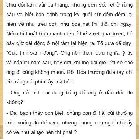
Thiên Ấn và là vị khai sơn chùa Viên Giác núi Thanh
Thanh, nơi tôi đang tu học.
Hòa thượng nhìn tôi và nghiêm trọng bảo: “Ông nên
dẹp bớt lòng bồng bột ấy đi! Vì khi đang học đạo thì ai
cũng tưởng mình có thể thực hành sáu pháp lục độ
chẳng mấy khó. Nhưng khi va chạm vào thực cảnh,
chịu đói lạnh vài ba tháng, những cơn sốt rét ở rừng
sâu và biết bao cảnh trạng kỳ quái cứ đêm đêm lại
hiện về như trêu cợt, như dọa nạt thì thối chí ngay.
Nếu chí thoát trần mạnh mẽ có thể vượt qua được, thì
bấy giờ cái động ở nội tâm lại hiện ra. Tổ xưa đã dạy:
"Cực tịnh sanh động
".
Ông nên tham cứu nghĩa lý ấy
và nán lại năm sau, hay đợi khi thọ đại giới rồi sẽ cho
ông đi cũng không muộn. Rồi Hòa thượng đưa tay chỉ