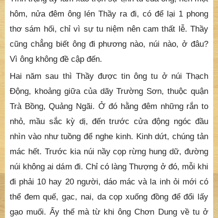
xắn tay hự mạnh một tiếng đưa cái cối lên vai, vác đi
trông rất nhẹ nhàng.
Từ đó tiếng đồn lan ra, mọi người dưới đồng nội mới
lên trước lễ bái, sau cho biết ông. Trong số người ấy
một phần vì ngưỡng mộ, một phần vì tính hiếu kỳ.
Tình trạng ấy làm xáo trộn sự tịnh tu của ông, nên một
hôm, nửa đêm ông lén Thầy ra đi, có để lại 1 phong
thơ sám hối, chỉ vì sự tu niệm nên cam thất lễ. Thầy
cũng chẳng biết ông đi phương nào, núi nào, ở đâu?
Vì ông không đề cập đến.
Hai năm sau thì Thầy được tin ông tu ở núi Thạch
Động, khoảng giữa của dãy Trường Sơn, thuộc quận
Trà Bồng, Quảng Ngãi. Ở đó hằng đêm những rắn to
nhỏ, mầu sắc kỳ dị, đến trước cửa động ngóc đầu