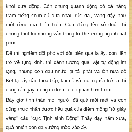
bớt đau nhức. Con vươn mình đứng lên và cho mọi
người an nghỉ. Thì... một hiện tượng kinh khiếp đã xảy
ra như có vẻ chờ đợi từ trước: hàng chục con rắn vằn
vện mà mọi khi chúng hiền hòa như có thể ve vuốt
được, nhưng giờ phút nầy chúng lại phồng mang trợn
mắt, phun phì phì như đón chận chẳng cho một ai ra
khỏi cửa động. Còn chung quanh động có cả hằng
trăm tiếng chim cú đua nhau rúc dài, vang dậy như
một rừng ma hiển hiện. Con đứng lên xô đuổi thì
chúng thụt lùi nhưng vẫn trong tư thế ương ngạnh bất
phục.
Để thí nghiệm đối phó với đột biến quá lạ ấy, con liền
trở về tụng kinh, thì cảnh tượng quái vật tự động im
lặng, nhưng cơn đau nhức lại tái phát và lần nữa cô