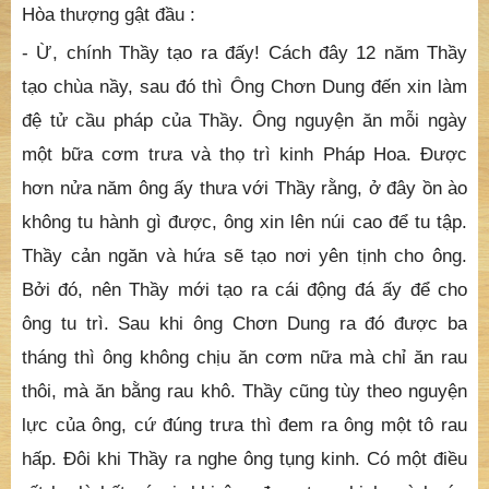
về trảng núi phía tây mà hỏi :
- Ông có biết cái động bằng đá ong ở đầu dốc đó
không?
- Dạ, bạch thầy con biết, chúng con đi hái củi thường
trèo xuống đó để xem, nhưng chúng con nghĩ chỗ ấy
có vẻ như ai tạo nên thì phải ?
Hòa thượng gật đầu :
- Ừ, chính Thầy tạo ra đấy! Cách đây 12 năm Thầy
tạo chùa nầy, sau đó thì Ông Chơn Dung đến xin làm
đệ tử cầu pháp của Thầy. Ông nguyện ăn mỗi ngày
một bữa cơm trưa và thọ trì kinh Pháp Hoa. Được
hơn nửa năm ông ấy thưa với Thầy rằng, ở đây ồn ào
không tu hành gì được, ông xin lên núi cao để tu tập.
Thầy cản ngăn và hứa sẽ tạo nơi yên tịnh cho ông.