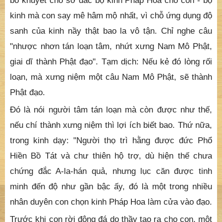
Chúng tôi cảm thấy bùi ngùi nghe đến chữ "giã biệt"
và cũng cảm thấy cuộc đời của ông như có sự chỉ
định, ông kể:
- Ngày trước con là đệ tử của Ngài Hoàng Phúc, sau
con về cầu pháp làm đệ tử của Thầy, vì Thầy là người
bổ khuyết chỗ sở đắc bộ kinh Pháp Hoa cho con - bộ
kinh mà con say mê hâm mộ nhất, vì chỗ ứng dụng độ
sanh của kinh nầy thật bao la vô tận. Chỉ nghe câu
"nhược nhơn tán loạn tâm, nhứt xưng Nam Mô Phật,
giai dĩ thành Phật đạo". Tạm dịch: Nếu kẻ đó lòng rối
loạn, mà xưng niệm một câu Nam Mô Phật, sẽ thành
Phật đạo.
Đó là nói người tâm tán loạn mà còn được như thế,
nếu chí thành xưng niệm thì lợi ích biết bao. Thứ nữa,