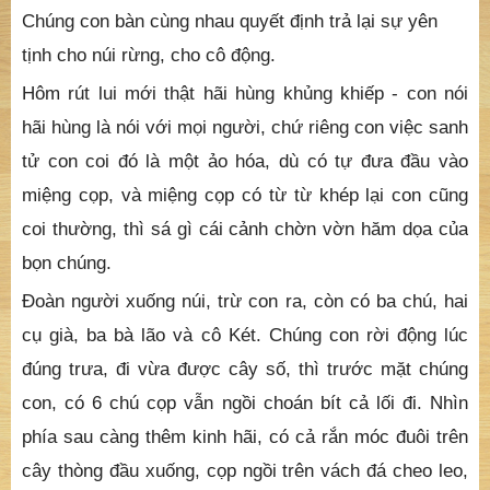
Két lại lấy dầu thoa bóp, khi cô và mọi người trở ra thì
cũng rắn gáy, cũng cú kêu lại có phần hơn trước.
Bấy giờ tinh thần mọi người đã quá mỏi mệt và con
cũng thực nhận được hậu quả của điềm mộng "tờ giấy
vàng" câu "cực Tịnh sinh Động" Thầy dạy năm xưa,
quả nhiên con đã vướng mắc vào ấy.
Chúng con bàn cùng nhau quyết định trả lại sự yên
tịnh cho núi rừng, cho cô động.
Hôm rút lui mới thật hãi hùng khủng khiếp - con nói
hãi hùng là nói với mọi người, chứ riêng con việc sanh
tử con coi đó là một ảo hóa, dù có tự đưa đầu vào
miệng cọp, và miệng cọp có từ từ khép lại con cũng
coi thường, thì sá gì cái cảnh chờn vờn hăm dọa của
bọn chúng.