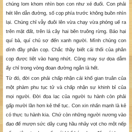
Đoàn người xuống núi, trừ con ra, còn có ba chú, hai
cụ già, ba bà lão và cô Két. Chúng con rời động lúc
đúng trưa, đi vừa được cây số, thì trước mặt chúng
con, có 6 chú cọp vẫn ngồi choán bít cả lối đi. Nhìn
phía sau càng thêm kinh hãi, có cả rắn móc đuôi trên
cây thòng đầu xuống, cọp ngồi trên vách đá cheo leo,
chúng lom khom nhìn bọn con như xé đuổi. Con phải
hét lên dẫn đường, số cọp phía trước không buồn nhìn
lại. Chúng chỉ vẫy đuôi lên vừa chạy vừa phóng uế ra
trên mặt đất, trên lá cây hai bên truông rừng. Báo hại
quí bà, quí chú sợ đến xanh người. Mình chúng con
dính đầy phân cọp. Chắc thầy biết cái thối của phân
cọp được liệt vào hạng nhứt. Cũng may sự dọa dẫm
ấy chỉ trong vòng đoạn đường ngắn là hết.