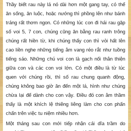
gặp nhiều di tích.
Mộng tuy sáng tỏ, nhưng chỉ dẫn lại mơ hồ, núi rừng
bao la, cứ nghe phương nào có tiếng cú kêu, có tiếng
hố gầm là con đến, quả nhiên, nhờ đó mà gặp được
ngôi Thạch Động vừa ý. Vì ở đây có cảnh động hùng
vĩ, có suối ngọt, có cây rau "Ranh" để sống, chắc
Thầy biết rau này lá nó dài hơn một gang tay, có thể
ăn sống, ăn luộc, hoặc nướng thì phồng lên như bánh
tráng rất thơm ngon. Có những lúc con đi hái rau gặp
số voi 5, 7 con, chúng cũng ăn bằng rau ranh trông
chúng rất hiền từ, khi chúng thấy con thì vòi hất lên
cao liền nghe những tiếng âm vang réo rắt như tuồng
tiếng sáo. Những chú voi con là gạch nối thân thiện
giữa con và các con voi lớn. Có một điều là từ lúc