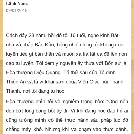
VĂN XUÔI
CỰC TỊNH SINH ĐỘNG
Lãnh Nam.
09/01/2018
Cách đây 28 năm, hồi đó tôi 16 tuổi, nghe kinh Bát-
nhã và pháp Bảo Đàn, bỗng nhiên lòng tôi không còn
luyến tiếc gì bản thân và muốn xa lìa tất cả để lên non
cao tu luyện. Tôi đem ý nguyện ấy thưa với Bổn sư là
Hòa thượng Diệu Quang, Tổ thứ sáu của Tổ đình