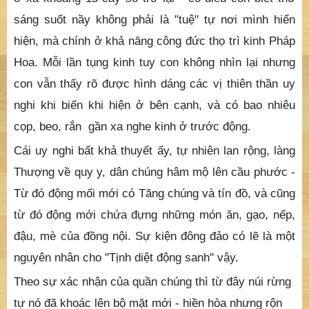
hợp. Càng suy diễn lòng con càng thắc thỏm cho tiến
trình tu luyện của con, nhưng nhờ tinh tấn dần dần
con lại quên và cũng cho đó là mộng mị mà thôi.
Sự tiến tu như vậy gần hai năm, thì bỗng nhiên bản
tâm con tự thấy sáng suốt có thể thấy biết những việc
ở xa khoảng 15 cây số trở lại - có điều con biết thứ
sáng suốt nầy không phải là "tuệ" tự nơi mình hiển
hiện, mà chính ở khả năng công đức thọ trì kinh Pháp
Hoa. Mỗi lần tụng kinh tuy con không nhìn lại nhưng
con vẫn thấy rõ được hình dáng các vị thiên thần uy
nghi khi biến khi hiện ở bên cạnh, và có bao nhiêu
cọp, beo, rắn gần xa nghe kinh ở trước động.
Cái uy nghi bất khả thuyết ấy, tự nhiên lan rộng, làng
Thượng về quy y, dân chúng hâm mộ lên cầu phước -