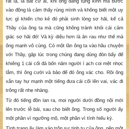
Bởi đó, nên Thầy mới tạo ra cái động đá ấy để cho
ông tu trì. Sau khi ông Chơn Dung ra đó được ba
tháng thì ông không chịu ăn cơm nữa mà chỉ ăn rau
thôi, mà ăn bằng rau khô. Thầy cũng tùy theo nguyện
lực của ông, cứ đúng trưa thì đem ra ông một tô rau
hấp. Đôi khi Thầy ra nghe ông tụng kinh. Có một điều
rất lạ, là bất cứ ai, khi ông đang tụng kinh mà bước
vào động là cảm thấy rùng mình và không biết một uy
lực gì khiến cho kẻ đó phải sinh lòng sợ hãi, kể cả
Thầy của ông ta mà cũng không tránh khỏi cái cảm
giác sợ hãi đó! Và kỳ diệu hơn là ăn rau như thế mà
ông mạnh vô cùng. Có một lần ông ta vào hầu chuyện
với Thầy, gặp lúc trong chúng đang dùng đòn bẩy để
khiêng 1 cái cối đá bốn năm người ì ạch coi mệt nhọc
lắm, thì ông cười và bảo để đó ông vác cho. Rồi ông