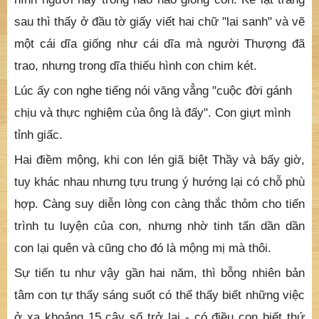
Con thấy đã vào trong một vườn hoa và gặp một
người con gái, cô gái trao cho con một tờ giấy vàng,
trong giấy vẽ hình một con đường từ núi xuống đồng
bằng, hai bên đường chỉ toàn là những chấm đen và
rắn rít. Con đường nầy chấm dứt ở giữa đồng, chỗ
chấm dứt có hình một người đàn ông cõng hai đứa bé,
hình người nầy trông hao hao giống con. Kế lật trang
sau thì thấy ở đầu tờ giấy viết hai chữ "lai sanh" và vẽ
một cái dĩa giống như cái dĩa mà người Thượng đã
trao, nhưng trong dĩa thiếu hình con chim két.
Lúc ấy con nghe tiếng nói văng vẳng "cuộc đời gánh
chịu và thực nghiệm của ông là đấy". Con giựt mình
tỉnh giấc.
Hai điềm mộng, khi con lén giã biệt Thầy và bấy giờ,
tuy khác nhau nhưng tựu trung ý hướng lại có chỗ phù