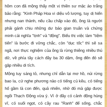
trong kinh dạy: "Người thọ trì hằng được đức Phổ
Hiền Bồ Tát và chư thiên hộ trợ, dù hiện thế chưa
chứng đắc A-la-hán quả, nhưng lục căn được tinh
minh đến độ như gần bậc ấy, đó là một trong nhiều
nhân duyên con chọn kinh Pháp Hoa làm cửa vào đạo.
Trước khi con rời động đá do thầy tạo ra cho con, một
hôm con đã mộng thấy một vị thiền sư mặc áo trắng
bảo rằng: "Kinh Pháp Hoa vi diệu vô lượng, tuy dị hiển
nhưng nan thành, nếu cầu chấp vào đó, ông là người
phải gánh chịu những dư báo gian truân và chứng
minh cái nghĩa "tịnh" và "động". Biểu thị việc làm "tiệm
tiến" là bước đi vững chắc, còn "dục tốc" thì sẽ sa
ngã, nơi thực nghiệm của ông là rừng thiêng nhiều thú
dữ, về phía tây cách đây ba 30 dặm, ông đến đó sẽ