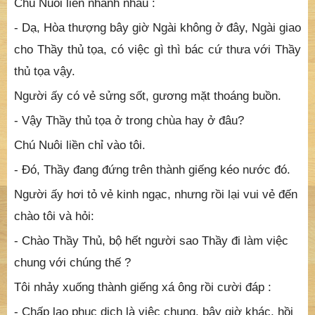
tưởng trong ấy là 1 cái gối dài. Khi đến nơi ông hạ bó
chiếu xuống đất đánh thịch một tiếng rồi thở ra một
hơi dài. Ông đưa hai tay lên vái chúng tôi:
- A Di Đà Phật, có Hòa thượng ở nhà không các huynh
?
Chú Nuôi liền nhanh nhẩu :
- Dạ, Hòa thượng bây giờ Ngài không ở đây, Ngài giao
cho Thầy thủ tọa, có việc gì thì bác cứ thưa với Thầy
thủ tọa vậy.
Người ấy có vẻ sửng sốt, gương mặt thoáng buồn.
- Vậy Thầy thủ tọa ở trong chùa hay ở đâu?
Chú Nuôi liền chỉ vào tôi.
- Đó, Thầy đang đứng trên thành giếng kéo nước đó.