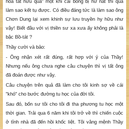
nghĩa nó rồi. Đâu, ông thử đoán xem có đúng không ?
Tôi suy nghĩ giây lát rồi thưa:
- Dạ, bạch Thầy, theo thiển ý của con thì bông sen là
ứng về ông Chơn Dung, còn con chim két là ứng cho
cô Trầm Thị Két rồi. Còn nghĩa kín của nó là: “ Hữu
hoa tất hữu quả" một khi cái bông bị hư nát thì quả
làm sao kết tụ được. Có điều đáng tức là làm sao ông
Chơn Dung lại xem khinh sự lưu truyền hy hữu như
vậy! Biết đâu với vị thiền sư xa xưa ấy không phải là
bậc Bồ-tát ?
Thầy cười và bảo:
- Ông nhận xét rất đúng, rất hợp với ý của Thầy!
Nhưng nếu ông chưa nghe câu chuyện thì vị tất ông