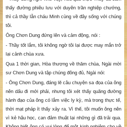
- Thưa Thầy, dưới đồng tôi cũng ở nhờ nhà của người
ta, tôi sinh kế bằng nghề thầy thuốc, vì thế thằng Minh
không nơi giáo dục, tôi muốn cho nó về đây, nhưng e
ngại quí Thầy khinh cha nó !
Tôi liền chặn lại và nói :
- Thầy đừng nghĩ như vậy, nếu quả thực Thầy đã cảm
thấy đường phiêu lưu với duyên trần nghiệp chướng,
thì cả thầy lẫn cháu Minh cùng về đây sống với chúng
tôi.
Ông Chơn Dung đứng lên và cảm động, nói :
- Thầy tốt lắm, tôi không ngờ tôi lại được may mắn trở
lại cảnh chùa xưa.
Qua 1 thời gian, Hòa thượng về thăm chùa, Ngài mời
sư Chơn Dung và tập chúng đông đủ, Ngài nói: