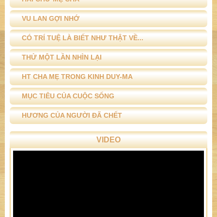
VU LAN GỢI NHỚ
CÓ TRÍ TUỆ LÀ BIẾT NHƯ THẬT VỀ...
THỬ MỘT LẦN NHÌN LẠI
HT CHA MẸ TRONG KINH DUY-MA
MỤC TIÊU CỦA CUỘC SỐNG
HƯƠNG CỦA NGƯỜI ĐÃ CHẾT
VIDEO