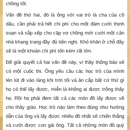
chồng tốt.
Vấn đề thứ hai, đó là ông với vai trò là cha của cô
dâu, cần phải trả hết chi phí cho một đám cưới thịnh
soạn và sắp xếp cho cặp vợ chồng mới cưới một căn
nhà khang trang đầy đủ tiện nghi. Khó khăn ở chỗ đây
sẽ là một khoản chi phí tốn kém rất lớn.
Để giải quyết cả hai vấn đề này, vị thầy thông báo sẽ
có một cuộc thi. Ông yêu cầu các học trò của mình
lén lút đi vào làng khi trời tối và ăn cắp bất cứ thứ gì
họ có thể lấy được, miễn là không ai được trông thấy
họ. Rồi họ phải đem tất cả các món đồ lấy được về
cho thầy giáo. Học trò nào làm theo đúng như hướng
dẫn của ông và lấy được nhiều đồ nhất sẽ chiến thắng
và cưới được con gái ông. Tất cả những món đồ quý