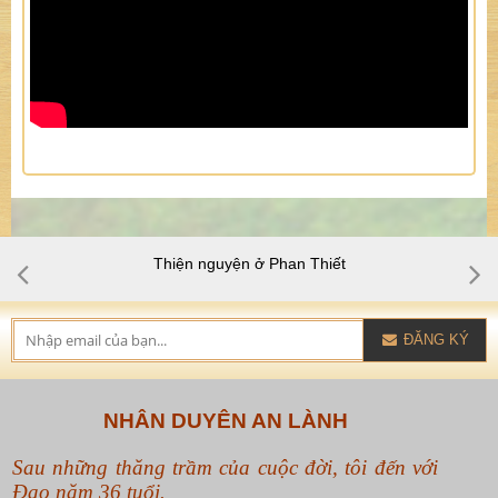
Thiện nguyện ở Phan Thiết
ĐĂNG KÝ
NHÂN DUYÊN AN LÀNH
Sau những thăng trầm của cuộc đời, tôi đến với
Đạo năm 36 tuổi.