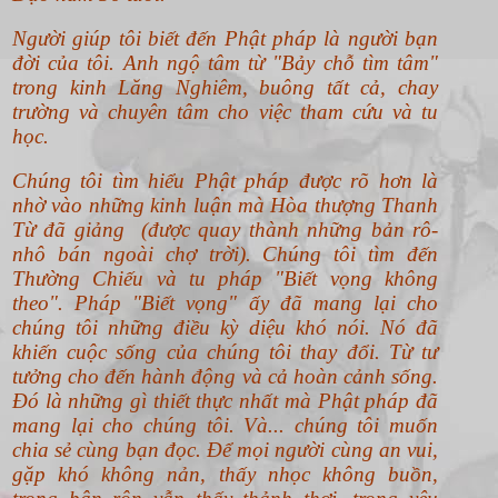
Người giúp tôi biết đến Phật pháp là người bạn
đời của tôi. Anh ngộ tâm từ "Bảy chỗ tìm tâm"
trong kinh Lăng Nghiêm, buông tất cả, chay
trường và chuyên tâm cho việc tham cứu và tu
học.
Chúng tôi tìm hiểu Phật pháp được rõ hơn là
nhờ vào những kinh luận mà Hòa thượng Thanh
Từ đã giảng (được quay thành những bản rô-
nhô bán ngoài chợ trời). Chúng tôi tìm đến
Thường Chiếu và tu pháp "Biết vọng không
theo".
Pháp "Biết vọng" ấy đã mang lại cho
chúng tôi những điều kỳ diệu khó nói. Nó đã
khiến cuộc sống của chúng tôi thay đổi. Từ tư
tưởng cho đến hành động và cả hoàn cảnh sống.
Đó là những gì thiết thực nhất mà Phật pháp đã
mang lại cho chúng tôi. Và... chúng tôi muốn
chia sẻ cùng bạn đọc. Để mọi người cùng an vui,
gặp khó không nản, thấy nhọc không buồn,