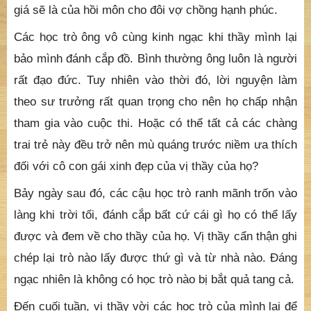
giá sẽ là của hồi môn cho đôi vợ chồng hạnh phúc.
Các học trò ông vô cùng kinh ngạc khi thầy mình lại
bảo mình đánh cắp đồ. Bình thường ông luôn là người
rất đạo đức. Tuy nhiên vào thời đó, lời nguyện làm
theo sư trưởng rất quan trọng cho nên họ chấp nhận
tham gia vào cuộc thi. Hoặc có thể tất cả các chàng
trai trẻ này đều trở nên mù quáng trước niềm ưa thích
đối với cô con gái xinh đẹp của vị thầy của họ?
Bảy ngày sau đó, các cậu học trò ranh mãnh trốn vào
làng khi trời tối, đánh cắp bất cứ cái gì họ có thể lấy
được và đem về cho thầy của họ. Vị thầy cẩn thận ghi
chép lại trò nào lấy được thứ gì và từ nhà nào. Đáng
ngạc nhiên là không có học trò nào bị bắt quả tang cả.
Đến cuối tuần, vị thầy vời các học trò của mình lại để