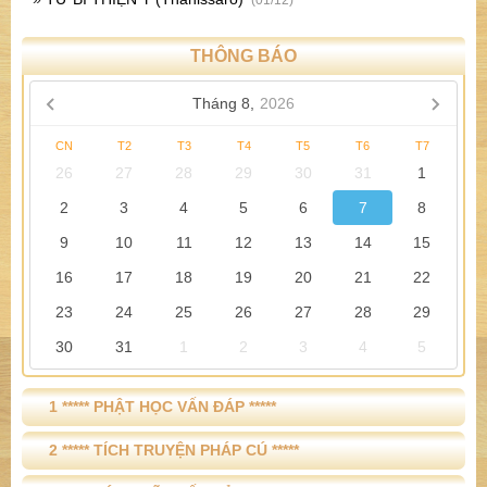
(01/12)
THÔNG BÁO
Tháng 8,
2026
CN
T2
T3
T4
T5
T6
T7
26
27
28
29
30
31
1
2
3
4
5
6
7
8
9
10
11
12
13
14
15
16
17
18
19
20
21
22
23
24
25
26
27
28
29
30
31
1
2
3
4
5
1 ***** PHẬT HỌC VẤN ĐÁP *****
2 ***** TÍCH TRUYỆN PHÁP CÚ *****