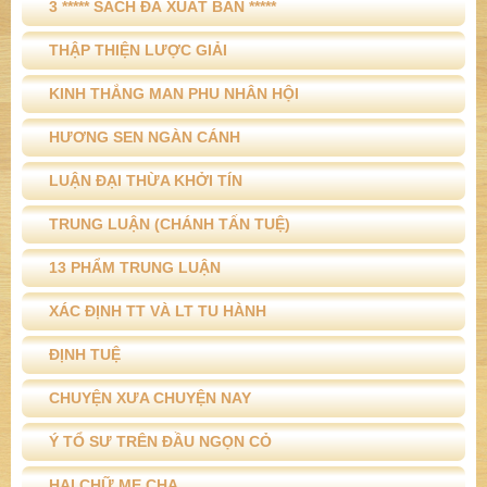
3 ***** SÁCH ĐÃ XUẤT BẢN *****
THẬP THIỆN LƯỢC GIẢI
KINH THẮNG MAN PHU NHÂN HỘI
HƯƠNG SEN NGÀN CÁNH
LUẬN ĐẠI THỪA KHỞI TÍN
TRUNG LUẬN (CHÁNH TẤN TUỆ)
13 PHẨM TRUNG LUẬN
XÁC ĐỊNH TT VÀ LT TU HÀNH
ĐỊNH TUỆ
CHUYỆN XƯA CHUYỆN NAY
Ý TỔ SƯ TRÊN ĐẦU NGỌN CỎ
HAI CHỮ MẸ CHA