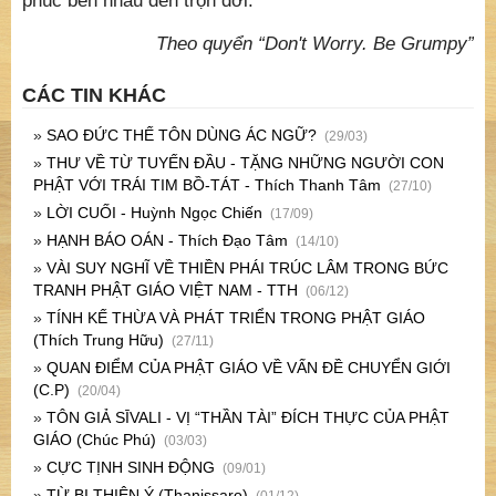
phúc bên nhau đến trọn đời.
Theo quyển “Don't Worry. Be Grumpy”
CÁC TIN KHÁC
»
SAO ĐỨC THẾ TÔN DÙNG ÁC NGỮ?
(29/03)
»
THƯ VỀ TỪ TUYẾN ĐẦU - TẶNG NHỮNG NGƯỜI CON
PHẬT VỚI TRÁI TIM BỒ-TÁT - Thích Thanh Tâm
(27/10)
»
LỜI CUỐI - Huỳnh Ngọc Chiến
(17/09)
»
HẠNH BÁO OÁN - Thích Đạo Tâm
(14/10)
»
VÀI SUY NGHĨ VỀ THIỀN PHÁI TRÚC LÂM TRONG BỨC
TRANH PHẬT GIÁO VIỆT NAM - TTH
(06/12)
»
TÍNH KẾ THỪA VÀ PHÁT TRIỂN TRONG PHẬT GIÁO
(Thích Trung Hữu)
(27/11)
»
QUAN ĐIỂM CỦA PHẬT GIÁO VỀ VẤN ĐỀ CHUYỂN GIỚI
(C.P)
(20/04)
»
TÔN GIẢ SĪVALI - VỊ “THẦN TÀI” ĐÍCH THỰC CỦA PHẬT
GIÁO (Chúc Phú)
(03/03)
»
CỰC TỊNH SINH ĐỘNG
(09/01)
»
TỪ BI THIỆN Ý (Thanissaro)