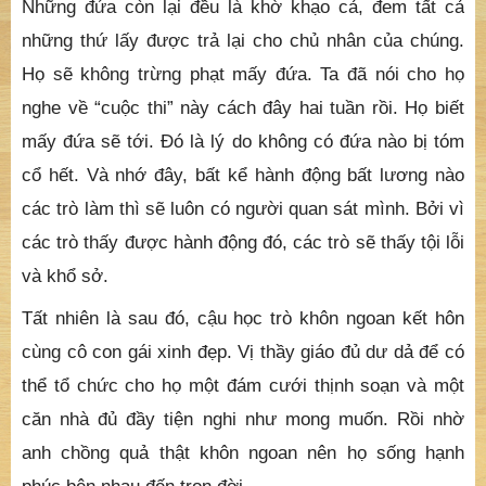
Những đứa còn lại đều là khờ khạo cả, đem tất cả
những thứ lấy được trả lại cho chủ nhân của chúng.
Họ sẽ không trừng phạt mấy đứa. Ta đã nói cho họ
nghe về “cuộc thi” này cách đây hai tuần rồi. Họ biết
mấy đứa sẽ tới. Đó là lý do không có đứa nào bị tóm
cổ hết. Và nhớ đây, bất kể hành động bất lương nào
các trò làm thì sẽ luôn có người quan sát mình. Bởi vì
các trò thấy được hành động đó, các trò sẽ thấy tội lỗi
và khổ sở.
Tất nhiên là sau đó, cậu học trò khôn ngoan kết hôn
cùng cô con gái xinh đẹp. Vị thầy giáo đủ dư dả để có
thể tổ chức cho họ một đám cưới thịnh soạn và một
căn nhà đủ đầy tiện nghi như mong muốn. Rồi nhờ
anh chồng quả thật khôn ngoan nên họ sống hạnh